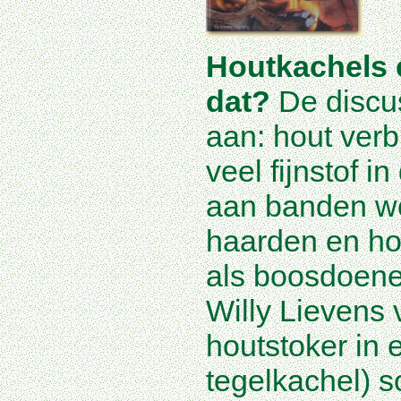
Houtkachels e
dat?
De discus
aan: hout verb
veel fijnstof i
aan banden w
haarden en ho
als boosdoene
Willy Lievens v
houtstoker in 
tegelkachel) so