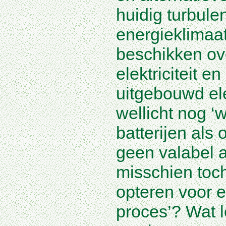
huidig turbule
energieklimaa
beschikken ov
elektriciteit e
uitgebouwd elek
wellicht nog ‘w
batterijen al
geen valabel al
misschien toc
opteren voor 
proces’? Wat l