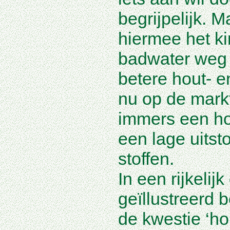
begrijpelijk. M
hiermee het ki
badwater weg 
betere hout- e
nu op de markt
immers een h
een lage uitst
stoffen.
In een rijkeli
geïllustreerd b
de kwestie ‘h