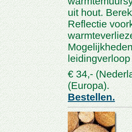
warmtemuursy
uit hout. Bere
Reflectie voo
warmteverliez
Mogelijkheden
leidingverloo
€ 34,- (Nederl
(Europa).
Bestellen.