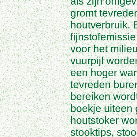
als zijn omgev
gromt tevrede
houtverbruik.
fijnstofemissi
voor het milie
vuurpijl word
een hoger war
tevreden bure
bereiken wordt 
boekje uiteen 
houtstoker wo
stooktips, st