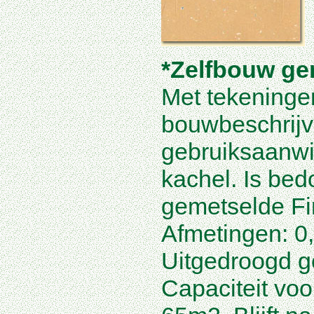
*Zelfbouw ge
Met tekeninge
bouwbeschrijv
gebruiksaanwi
kachel. Is bed
gemetselde Fi
Afmetingen: 0,
Uitgedroogd g
Capaciteit voo