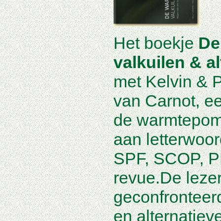
Het boekje
De
valkuilen & a
met Kelvin & P
van Carnot, e
de warmtepom
aan letterwoo
SPF, SCOP, P
revue.De leze
geconfronteer
en alternatiev