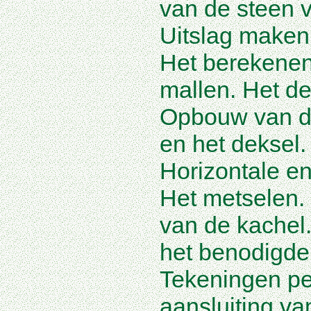
van de steen 
Uitslag maken
Het berekene
mallen. Het de
Opbouw van de
en het deksel.
Horizontale en
Het metselen.
van de kachel
het benodigde
Tekeningen pe
aansluiting va