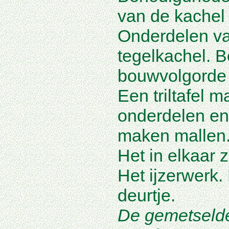
van de kachel
Onderdelen va
tegelkachel. B
bouwvolgorde 
Een triltafel 
onderdelen en
maken mallen
Het in elkaar 
Het ijzerwerk
deurtje.
De gemetselde