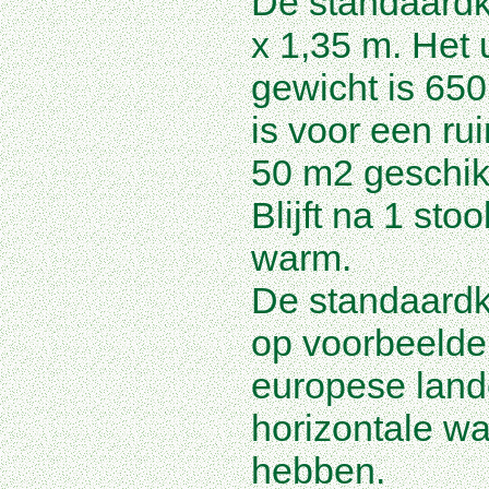
De standaardka
x 1,35 m. Het
gewicht is 650
is voor een r
50 m2 geschik
Blijft na 1 sto
warm.
De standaardk
op voorbeelde
europese land
horizontale w
hebben.