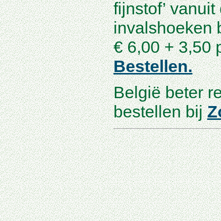
fijnstof’ vanui
invalshoeken 
€ 6,00 + 3,50 
Bestellen.
België beter r
bestellen bij
Z