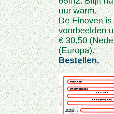
65m2. Blijft n
uur warm.
De Finoven is
voorbeelden u
€ 30,50 (Neder
(Europa).
Bestellen.