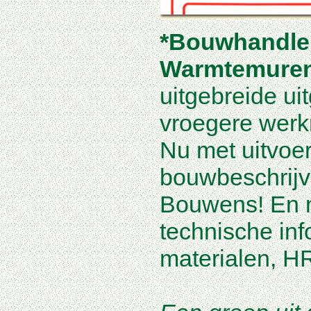
*Bouwhandle
Warmtemuren
uitgebreide ui
vroegere wer
Nu met uitvoe
bouwbeschrijv
Bouwens! En 
technische inf
materialen, HR