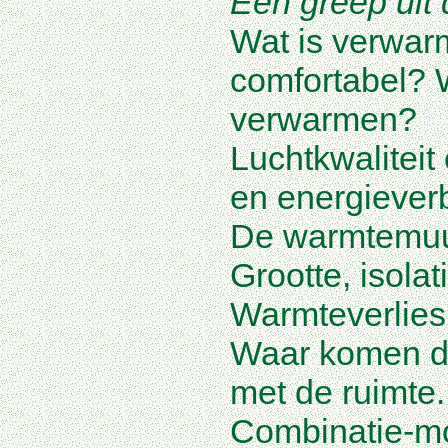
Een greep uit 
Wat is verwar
comfortabel? 
verwarmen?
Luchtkwaliteit 
en energieverb
De warmtemuur 
Grootte, isolat
Warmteverlies
Waar komen d
met de ruimte.
Combinatie-mo