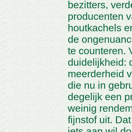
bezitters, verd
producenten 
houtkachels 
de ongenuance
te counteren. 
duidelijkheid: 
meerderheid v
die nu in gebr
degelijk een 
weinig rendem
fijnstof uit. D
iets aan wil d