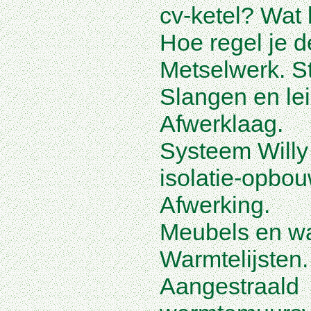
cv-ketel? Wat 
Hoe regel je d
Metselwerk. S
Slangen en le
Afwerklaag.
Systeem Will
isolatie-opbou
Afwerking.
Meubels en w
Warmtelijsten.
Aangestraald