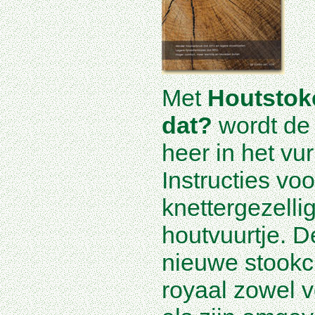
Met
Houtstok
dat?
wordt de 
heer in het vur
Instructies vo
knettergezell
houtvuurtje. 
nieuwe stookcu
royaal zowel v