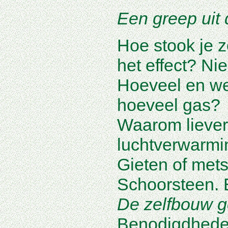
Een greep uit 
Hoe stook je z
het effect? N
Hoeveel en we
hoeveel gas?
Waarom lieve
luchtverwarmi
Gieten of met
Schoorsteen. E
De zelfbouw g
Benodigdhede