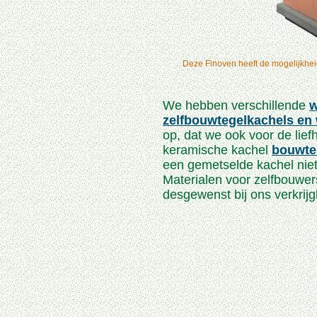
Deze Finoven heeft de mogelijkhei
We hebben verschillende
w
zelfbouwtegelkachels e
op, dat we ook voor de lief
keramische kachel
bouwte
een gemetselde kachel niet
Materialen voor zelfbouwers
desgewenst bij ons verkrijg