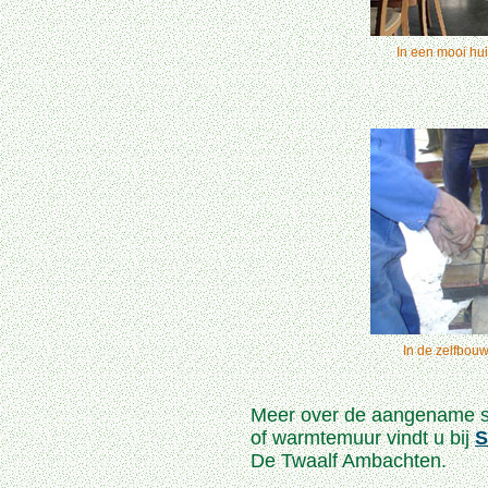
In een mooi hui
In de zelfbouw
Meer over de aangename st
of warmtemuur vindt u bij
S
De Twaalf Ambachten.