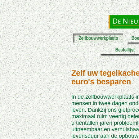
Zelf uw tegelkach
euro's besparen
In de zelfbouwwerkplaats i
mensen in twee dagen onde
leven. Dankzij ons gietpro
maximaal ruim veertig delen
u tientallen jaren probleeml
uitneembaar en verhuisbaar
levensduur aan de opbouw u