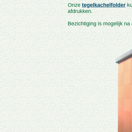
Onze
tegelkachelfolder
ku
afdrukken.
Bezichtiging is mogelijk na